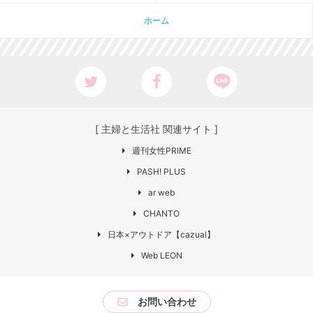
ホーム
[ 主婦と生活社 関連サイト ]
週刊女性PRIME
PASH! PLUS
ar web
CHANTO
日本×アウトドア【cazual】
Web LEON
お問い合わせ