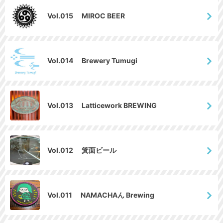
Vol.015 MIROC BEER
Vol.014 Brewery Tumugi
Vol.013 Latticework BREWING
Vol.012 箕面ビール
Vol.011 NAMACHAん Brewing