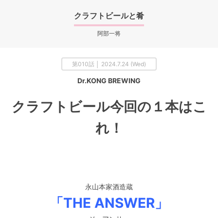
クラフトビールと肴
阿部一将
第010話 │ 2024.7.24 (Wed)
Dr.KONG BREWING
クラフトビール今回の１本はこ
れ！
永山本家酒造蔵
「THE ANSWER」