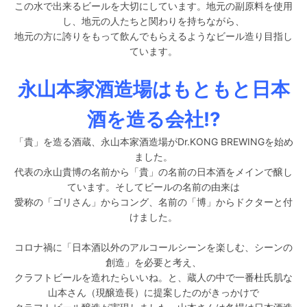
この水で出来るビールを大切にしています。地元の副原料を使用
し、地元の人たちと関わりを持ちながら、
地元の方に誇りをもって飲んでもらえるようなビール造り目指し
ています。
永山本家酒造場はもともと日本
酒を造る会社!?
「貴」を造る酒蔵、永山本家酒造場がDr.KONG BREWINGを始め
ました。
代表の永山貴博の名前から「貴」の名前の日本酒をメインで醸し
ています。そしてビールの名前の由来は
愛称の「ゴリさん」からコング、名前の「博」からドクターと付
けました。
コロナ禍に「日本酒以外のアルコールシーンを楽しむ、シーンの
創造」を必要と考え、
クラフトビールを造れたらいいね。と、蔵人の中で一番杜氏肌な
山本さん（現醸造長）に提案したのがきっかけで