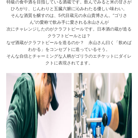
特級の食中酒を目指している酒蔵です。飲んでみると米の甘さが
ひろがり、じんわりと五臓六腑に沁みわたる優しい味わい。
そんな酒質を醸すのは、5代目蔵元の永山貴博さん。”ゴリさ
ん”の愛称で飲み手に愛される永山さんが
次にチャレンジしたのがクラフトビールです。日本酒の蔵が造る
クラフトビールとは？
なぜ酒蔵がクラフトビールを造るのか？ 永山さん曰く「飲めば
わかる」をコンセプトに造っているそう。
そんな自信とチャーミングな人柄がゴリラのエチケットにダイレ
クトに表現されてます。