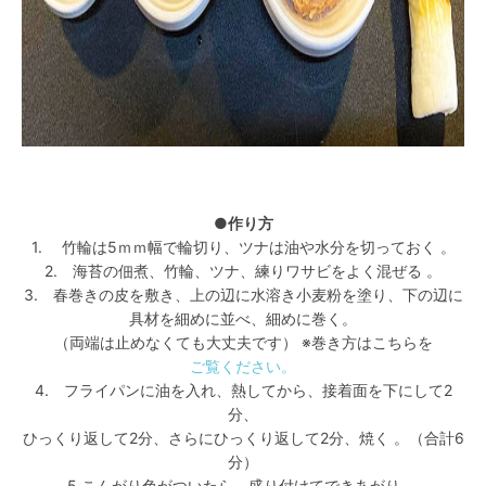
●作り方
1. 竹輪は5ｍｍ幅で輪切り、ツナは油や水分を切っておく
。
2. 海苔の佃煮、竹輪、ツナ、練りワサビをよく混ぜる
。
3. 春巻きの皮を敷き、上の辺に水溶き小麦粉を塗り、下の辺に
具材を細めに並べ、細めに巻く。
（両端は止めなくても大丈夫です）
※巻き方はこちらを
ご覧ください。
4. フライパンに油を入れ、熱してから、接着面を下にして2
分、
ひっくり返して2分、さらにひっくり返して2分、焼く
。（合計6
分）
5.こんがり色がついたら、盛り付けてできあがり。