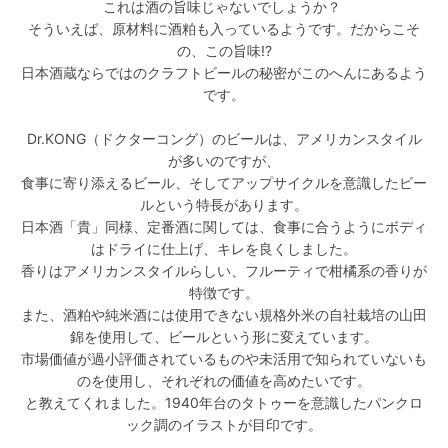
これは酒の旨味じゃないでしょうか？
そういえば、原材料に酒粕も入っているようです。だからこそ
の、この旨味!?
日本酒蔵ならではのクラフトビールの秘密がこのへんにあるよう
です。
Dr.KONG（ドクターコング）のビールは、アメリカンスタイル
が多いのですが、
食事に寄り添えるビール、そしてアップサイクルを意識したビー
ルという特長があります。
日本酒「貴」同様、定番酒に関しては、食事に合うようにボディ
はドライに仕上げ、キレを良くしました。
香りはアメリカンスタイルらしい、フルーティで柑橘系の香りが
特徴です。
また、酒粕や純米酒には使用できない規格外米の自社栽培の山田
錦を使用して、ビールという形に変えています。
市場価値が過小評価されているものや未活用で知られていないも
のを使用し、それぞれの価値を高めたいです。
と教えてくれました。1940年台のタトゥーを意識したパンクロ
ック調のイラストが目印です。