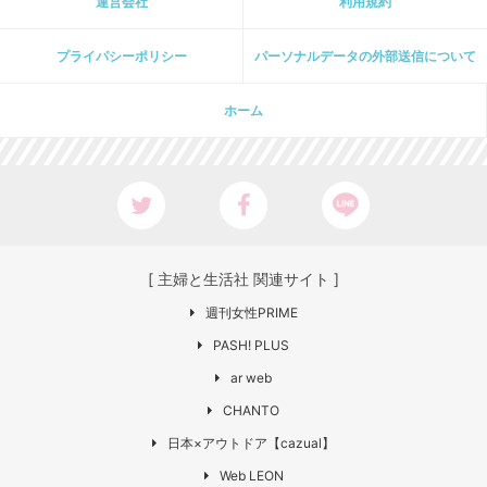
運営会社
利用規約
プライパシーポリシー
パーソナルデータの外部送信について
ホーム
[ 主婦と生活社 関連サイト ]
週刊女性PRIME
PASH! PLUS
ar web
CHANTO
日本×アウトドア【cazual】
Web LEON