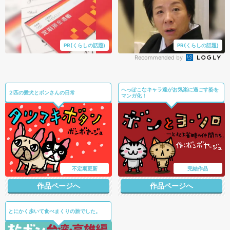
PR(くらしの話題)
PR(くらしの話題)
Recommended by
へっぽこなキャラ達がお気楽に過ごす姿を
２匹の愛犬とボンさんの日常
マンガ化！
不定期更新
完結作品
作品ページへ
作品ページへ
とにかく歩いて食べまくりの旅でした。