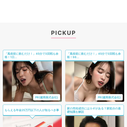
PICKUP
「風俗前に飲むだけ！」45分で3回戦も余
「風俗前に飲むだけ！」45分で3回戦も余
裕！1日...
裕！98...
PR(健商株式会社)
PR(健商株式会社)
家の売却成功にはカギがある？家処分の基
もらえる年金25万円以下の人が知るべき事
礎知識を解説