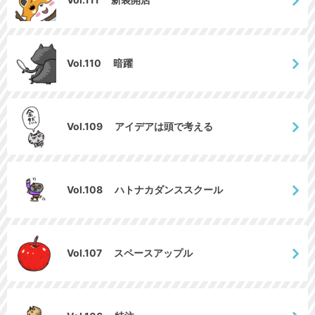
Vol.110 暗躍
Vol.109 アイデアは頭で考える
Vol.108 ハトナカダンススクール
Vol.107 スペースアップル