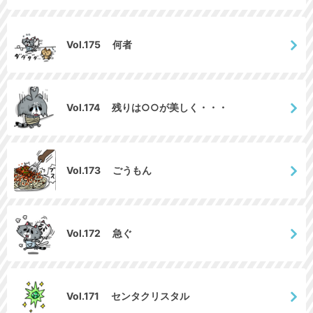
Vol.175 何者
Vol.174 残りは○○が美しく・・・
Vol.173 ごうもん
Vol.172 急ぐ
Vol.171 センタクリスタル