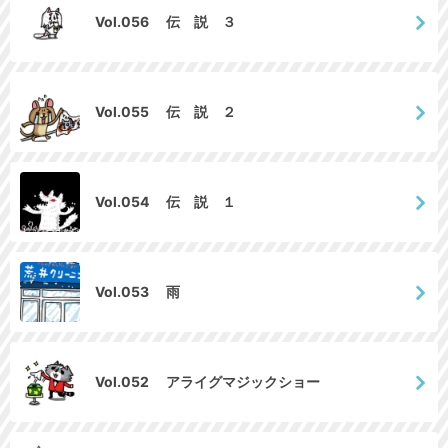
Vol.056 伝 説 ３
Vol.055 伝 説 ２
Vol.054 伝 説 １
Vol.053 雨
Vol.052 アライグマジックショー