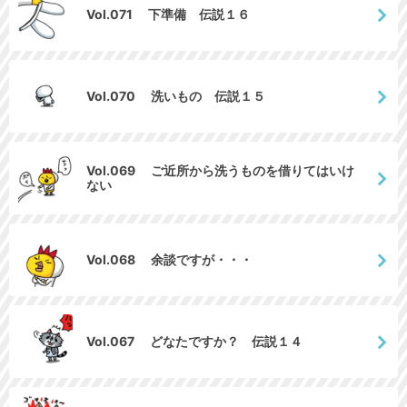
Vol.071 下準備 伝説１６
Vol.070 洗いもの 伝説１５
Vol.069 ご近所から洗うものを借りてはいけ
ない
Vol.068 余談ですが・・・
Vol.067 どなたですか？ 伝説１４