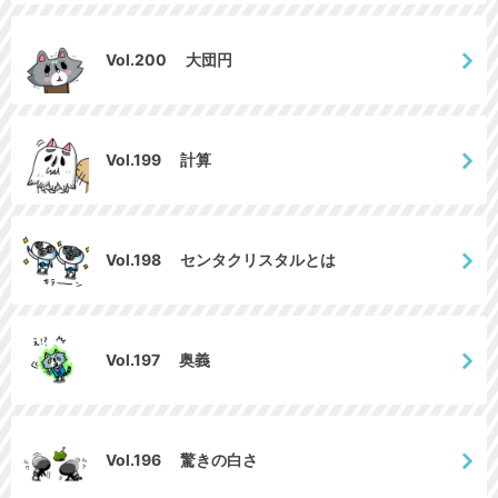
Vol.200 大団円
Vol.199 計算
Vol.198 センタクリスタルとは
Vol.197 奥義
Vol.196 驚きの白さ