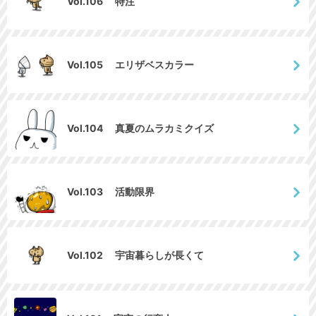
Vol.106 特注
Vol.105 エリザベスカラー
Vol.104 真夏のムラカミクイズ
Vol.103 活動限界
Vol.102 宇宙暮らしが長くて