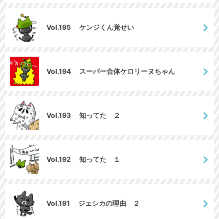
Vol.195 ケンジくん覚せい
Vol.194 スーパー合体ケロリーヌちゃん
Vol.193 知ってた ２
Vol.192 知ってた １
Vol.191 ジェシカの理由 ２