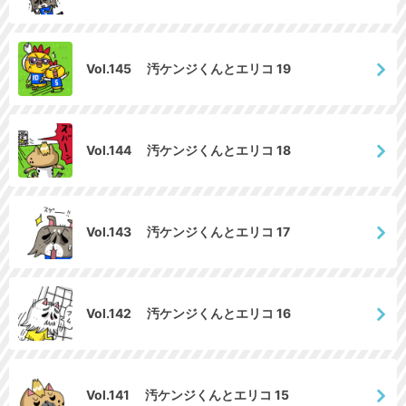
Vol.145 汚ケンジくんとエリコ 19
Vol.144 汚ケンジくんとエリコ 18
Vol.143 汚ケンジくんとエリコ 17
Vol.142 汚ケンジくんとエリコ 16
Vol.141 汚ケンジくんとエリコ 15