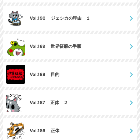
Vol.190 ジェシカの理由 １
Vol.189 世界征服の手順
Vol.188 目的
Vol.187 正体 ２
Vol.186 正体