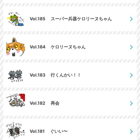
Vol.185 スーパー兵器ケロリーヌちゃん
Vol.184 ケロリーヌちゃん
Vol.183 行くんかい！！
Vol.182 再会
Vol.181 ぐいい〜