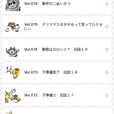
Vol.076 新年のごあいさつ
Vol.075 クリスマスネタやるって言ってたクセ
にぃ
Vol.074 覚悟はヨロシイ？ 伝説１９
Vol.073 下準備完了 伝説１８
Vol.072 下準備２ 伝説１７