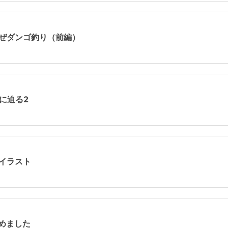
くぜダンゴ釣り（前編）
力に迫る2
せイラスト
始めました