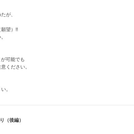
めたが、
望）!!
い。
りが可能でも
注意ください。
さい。
夜釣り（後編）