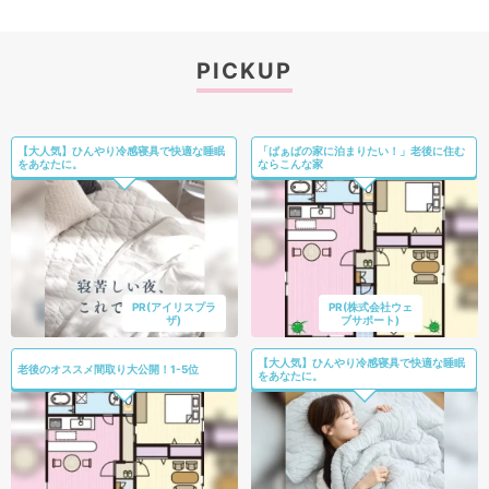
PICKUP
【大人気】ひんやり冷感寝具で快適な睡眠
「ばぁばの家に泊まりたい！」老後に住む
をあなたに。
ならこんな家
PR(アイリスプラ
PR(株式会社ウェ
ザ)
ブサポート)
【大人気】ひんやり冷感寝具で快適な睡眠
老後のオススメ間取り大公開！1-5位
をあなたに。