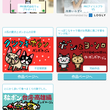
PR(株式会社ウェ
PR(アイリスプラ
ブサポート)
ザ)
Recommended by
へっぽこなキャラ達がお気楽に過ごす姿を
２匹の愛犬とボンさんの日常
マンガ化！
不定期更新
完結作品
作品ページへ
作品ページへ
とにかく歩いて食べまくりの旅でした。