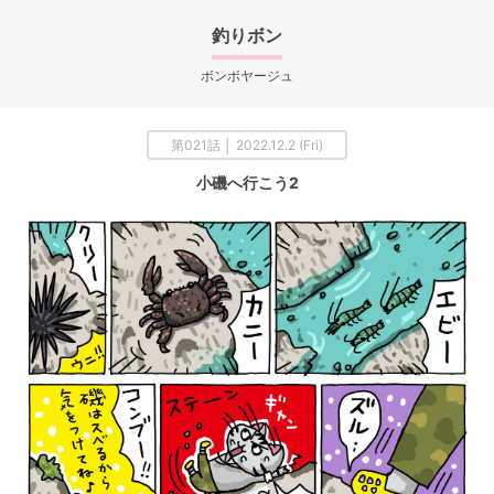
釣りボン
ボンボヤージュ
第021話 │ 2022.12.2 (Fri)
小磯へ行こう2