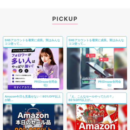
PICKUP
SNSアカウントを着実に成長。実はみんな
SNSアカウントを着実に成長。実はみんな
ココ使って...
ココ使って...
PR(Dreaw合同会
PR(Dreaw合同会
社)
社)
Amazon今日も見逃せない！80%OFF以上
「え、こんなセールやってたの？」
が続...
80％OFF以上が...