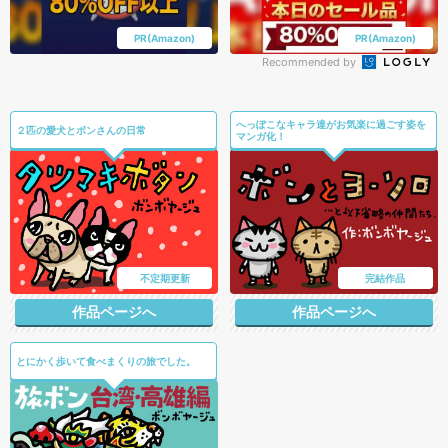
PR(Amazon)
PR(Amazon)
Recommended by
へっぽこなキャラ達がお気楽に過ごす姿を
２匹の愛犬とボンさんの日常
マンガ化！
不定期更新
完結作品
作品ページへ
作品ページへ
とにかく歩いて食べまくりの旅でした。