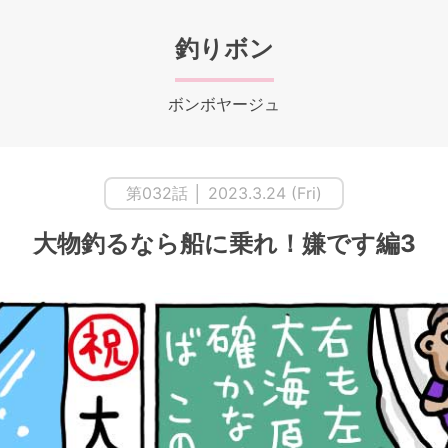
釣りボン
ボンボヤージュ
第032話 │ 2023.3.24 (Fri)
大物釣るなら船に乗れ！嫌です編3