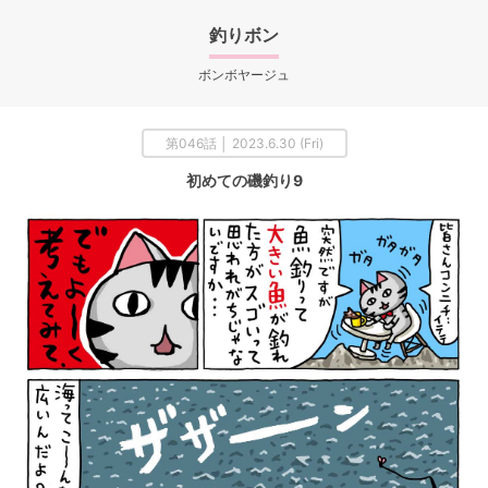
釣りボン
ボンボヤージュ
第046話 │ 2023.6.30 (Fri)
初めての磯釣り9