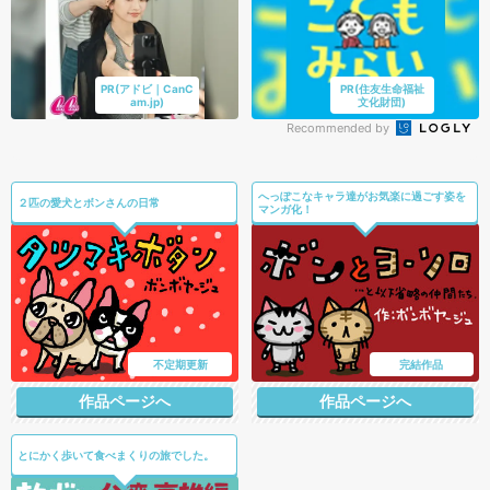
PR(アドビ｜CanC
PR(住友生命福祉
am.jp)
文化財団)
Recommended by
へっぽこなキャラ達がお気楽に過ごす姿を
２匹の愛犬とボンさんの日常
マンガ化！
不定期更新
完結作品
作品ページへ
作品ページへ
とにかく歩いて食べまくりの旅でした。