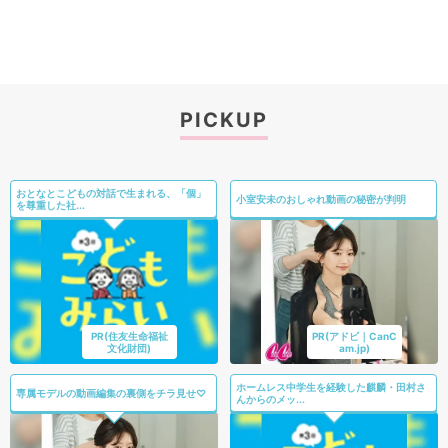
PICKUP
おとなとこどもの対話で生まれる、「個」
小室安未のおしゃれ動画の秘密が判明
を尊重した社...
PR(住友生命福祉
PR(アドビ｜CanC
文化財団)
am.jp)
ホームレス中学生を経験した麒麟・田村さ
専属モデルの動画編集の裏側をチラ見せ♡
んからのメッ...