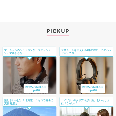
PICKUP
マーシャルのヘッドホンが「ファッショ
音楽シーンを支えた64年の歴史、このヘッ
ン」で終わらな...
ドホンで感...
PR(Marshall Gro
PR(Marshall Gro
up AB)
up AB)
楽しさいっぱい！北海道・ニセコで避暑の
「イソジン®クリアうがい薬」といっしょ
夏旅 絶景と...
に「うがいパ...