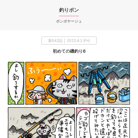
釣りボン
ボンボヤージュ
第042話 │ 2023.6.2 (Fri)
初めての磯釣り6