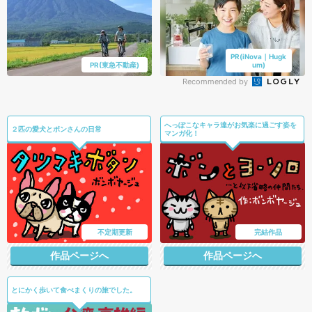
PR(iNova｜Hugk
PR(東急不動産)
um)
Recommended by
へっぽこなキャラ達がお気楽に過ごす姿を
２匹の愛犬とボンさんの日常
マンガ化！
不定期更新
完結作品
作品ページへ
作品ページへ
とにかく歩いて食べまくりの旅でした。