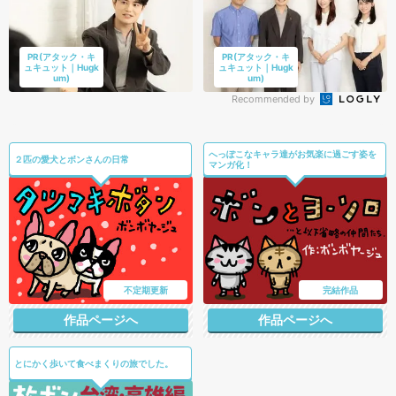
PR(アタック・キ
PR(アタック・キ
ュキュット｜Hugk
ュキュット｜Hugk
um)
um)
Recommended by
へっぽこなキャラ達がお気楽に過ごす姿を
２匹の愛犬とボンさんの日常
マンガ化！
不定期更新
完結作品
作品ページへ
作品ページへ
とにかく歩いて食べまくりの旅でした。