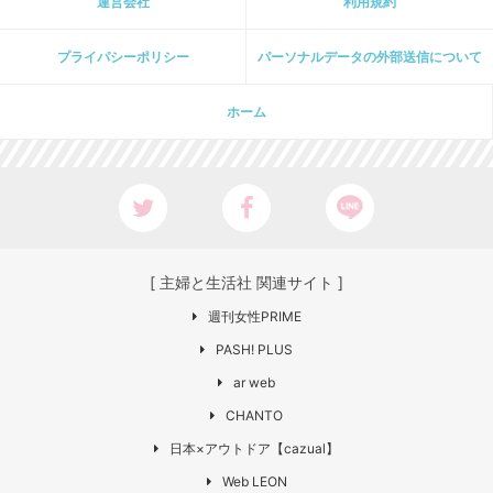
運営会社
利用規約
プライパシーポリシー
パーソナルデータの外部送信について
ホーム
[ 主婦と生活社 関連サイト ]
週刊女性PRIME
PASH! PLUS
ar web
CHANTO
日本×アウトドア【cazual】
Web LEON