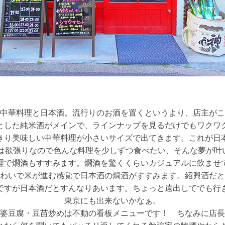
中華料理と日本酒。流行りのお酒を置くというより、店主がこ
とした純米酒がメインで、ラインナップを見るだけでもワクワ
きり美味しい中華料理が小さいサイズで出てきます。これが日
は欲張りなので色んな料理を少しずつ食べたい、そんな夢が叶い
理で燗酒もすすみます。燗酒を驚くくらいカジュアルに飲ませ
わいで米が進む感覚で日本酒の燗酒がすすみます。紹興酒だと
ですが日本酒だとすんなりあいます。ちょっと遠出してでも行
東京にも出来ないかなぁ。
婆豆腐・豆苗炒めは不動の看板メニューです！ ちなみに店長