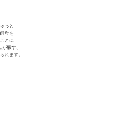
、
。
ゅっと
酵母を
ことに
んが醸す、
られます。