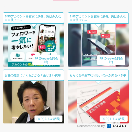
SNSアカウントを着実に成長。実はみんな
SNSアカウントを着実に成長。実はみんな
ココ使って...
ココ使って...
PR(Dreaw合同会
PR(Dreaw合同会
社)
社)
お墓の撤去にいくらかかる？墓じまい費用
もらえる年金25万円以下の人が知るべき事
PR(くらしの話題)
PR(くらしの話題)
Recommended by