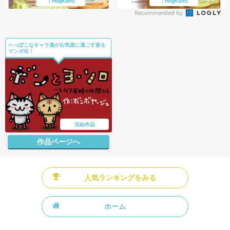
｜HugKum)
｜HugKum)
Recommended by
へっぽこなキャラ達がお気楽に過ごす姿を
マンガ化！
完結作品
作品ページへ
人気ランキングをみる
ホーム