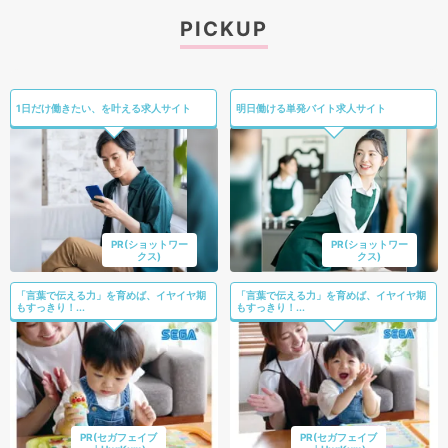
PICKUP
1日だけ働きたい、を叶える求人サイト
明日働ける単発バイト求人サイト
PR(ショットワー
PR(ショットワー
クス)
クス)
「言葉で伝える力」を育めば、イヤイヤ期
「言葉で伝える力」を育めば、イヤイヤ期
もすっきり！...
もすっきり！...
PR(セガフェイブ
PR(セガフェイブ