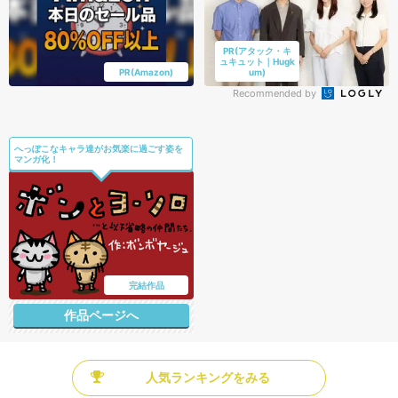
PR(アタック・キ
ュキュット｜Hugk
PR(Amazon)
um)
Recommended by
へっぽこなキャラ達がお気楽に過ごす姿を
マンガ化！
完結作品
作品ページへ
人気ランキングをみる