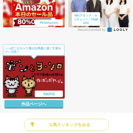
PR(アタック・キ
ュキュット｜Hugk
PR(Amazon)
um)
Recommended by
へっぽこなキャラ達がお気楽に過ごす姿を
マンガ化！
完結作品
作品ページへ
人気ランキングをみる