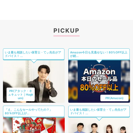
PICKUP
いま最も相談したい保育士・てぃ先生がア
Amazon今日も見逃せない！80%OFF以上
ドバイス！ ...
が続...
PR(アタック・キ
ュキュット｜Hugk
um)
PR(Amazon)
「え、こんなセールやってたの？」
いま最も相談したい保育士・てぃ先生がア
80％OFF以上が...
ドバイス！ ...