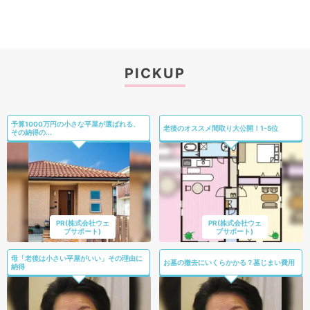
PICKUP
予算1000万円の小さな平屋が選ばれる、
老後のオススメ間取り大公開！1-5位
その納得の...
PR(株式会社ウェ
PR(株式会社ウェ
ブサポート)
ブサポート)
母「老後は小さい平屋がいい」その理由に
お墓の撤去にいくらかかる？墓じまい費用
納得