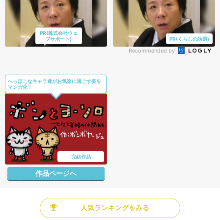
PR(株式会社ウェ
ブサポート)
PR(くらしの話題)
Recommended by
へっぽこなキャラ達がお気楽に過ごす姿を
マンガ化！
完結作品
作品ページへ
人気ランキングをみる