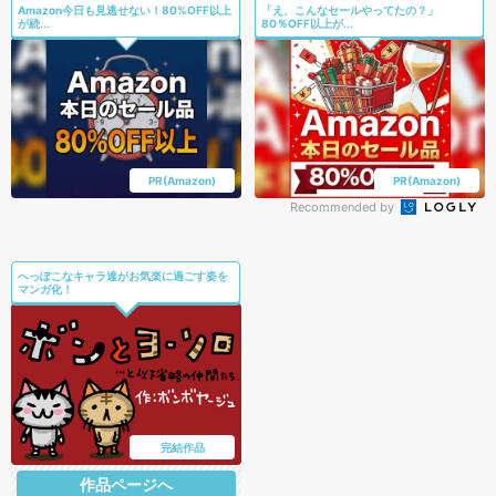
Amazon今日も見逃せない！80%OFF以上
「え、こんなセールやってたの？」
が続...
80％OFF以上が...
PR(Amazon)
PR(Amazon)
Recommended by
へっぽこなキャラ達がお気楽に過ごす姿を
マンガ化！
完結作品
作品ページへ