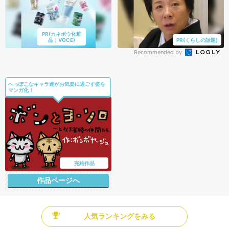
PR(カネボウ化粧
品｜VOCE)
PR(くらしの話題)
Recommended by
へっぽこなキャラ達がお気楽に過ごす姿を
マンガ化！
完結作品
作品ページへ
人気ランキングをみる