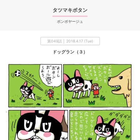
タツマキボタン
ボンボヤージュ
第049話 │ 2018.4.17 (Tue)
ドッグラン（３）