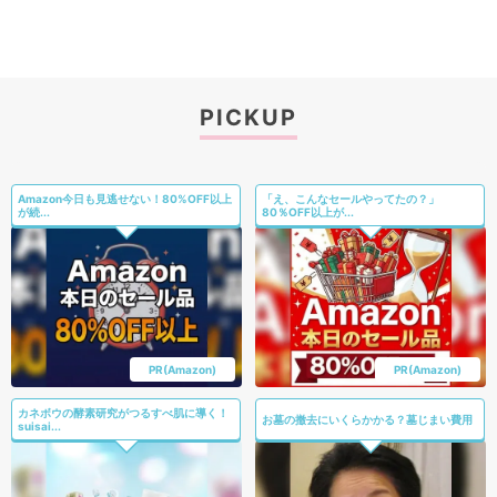
PICKUP
Amazon今日も見逃せない！80%OFF以上
「え、こんなセールやってたの？」
が続...
80％OFF以上が...
PR(Amazon)
PR(Amazon)
カネボウの酵素研究がつるすべ肌に導く！
お墓の撤去にいくらかかる？墓じまい費用
suisai...