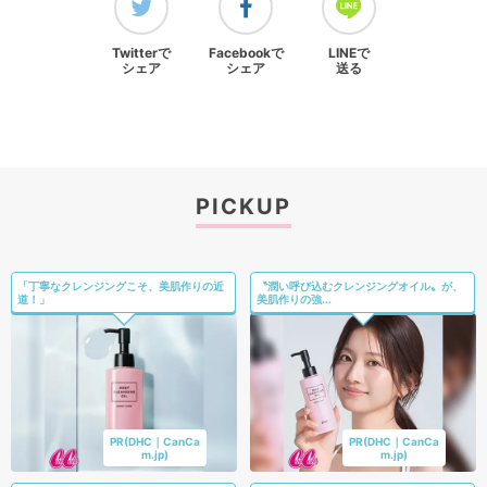
Twitterで
Facebookで
LINEで
シェア
シェア
送る
PICKUP
「丁寧なクレンジングこそ、美肌作りの近
〝潤い呼び込むクレンジングオイル〟が、
道！」
美肌作りの強...
PR(DHC｜CanCa
PR(DHC｜CanCa
m.jp)
m.jp)