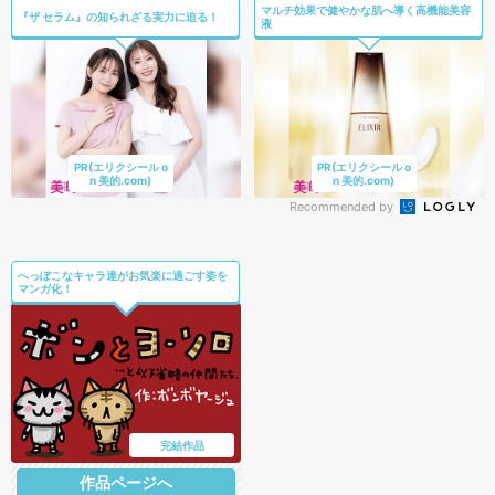
マルチ効果で健やかな肌へ導く高機能美容
『ザ セラム』の知られざる実力に迫る！
液
PR(エリクシール o
PR(エリクシール o
n 美的.com)
n 美的.com)
Recommended by
へっぽこなキャラ達がお気楽に過ごす姿を
マンガ化！
完結作品
作品ページへ