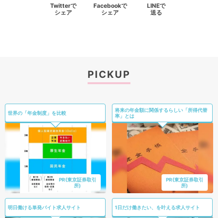
Twitterで
Facebookで
LINEで
シェア
シェア
送る
PICKUP
将来の年金額に関係するらしい「所得代替
世界の「年金制度」を比較
率」とは
PR(東京証券取引
PR(東京証券取引
所)
所)
明日働ける単発バイト求人サイト
1日だけ働きたい、を叶える求人サイト