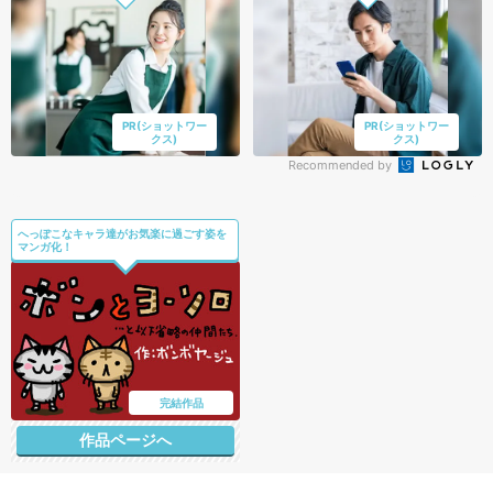
PR(ショットワー
PR(ショットワー
クス)
クス)
Recommended by
へっぽこなキャラ達がお気楽に過ごす姿を
マンガ化！
完結作品
作品ページへ