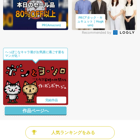
PR(アタック・キ
ュキュット｜Hugk
PR(Amazon)
um)
Recommended by
へっぽこなキャラ達がお気楽に過ごす姿を
マンガ化！
完結作品
作品ページへ
人気ランキングをみる