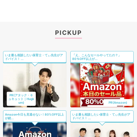
PICKUP
いま最も相談したい保育士・てぃ先生がア
「え、こんなセールやってたの？」
ドバイス！ ...
80％OFF以上が...
PR(アタック・キ
ュキュット｜Hugk
um)
PR(Amazon)
Amazon今日も見逃せない！80%OFF以上
いま最も相談したい保育士・てぃ先生がア
が続...
ドバイス！ ...