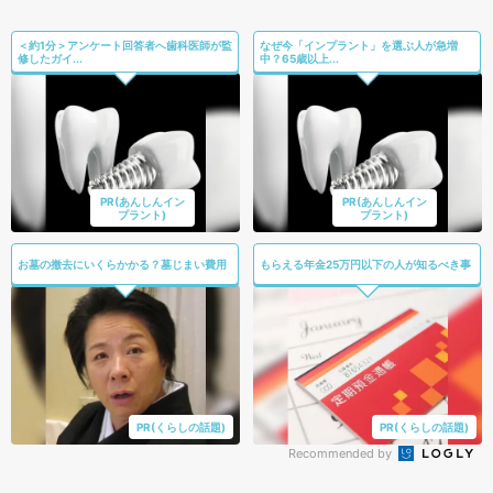
＜約1分＞アンケート回答者へ歯科医師が監
なぜ今「インプラント」を選ぶ人が急増
修したガイ...
中？65歳以上...
PR(あんしんイン
PR(あんしんイン
プラント)
プラント)
お墓の撤去にいくらかかる？墓じまい費用
もらえる年金25万円以下の人が知るべき事
PR(くらしの話題)
PR(くらしの話題)
Recommended by