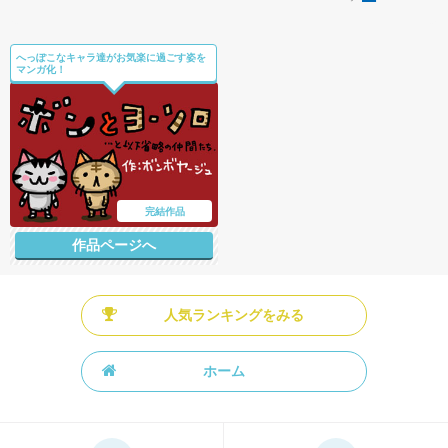
へっぽこなキャラ達がお気楽に過ごす姿を
マンガ化！
完結作品
作品ページへ
人気ランキングをみる
ホーム