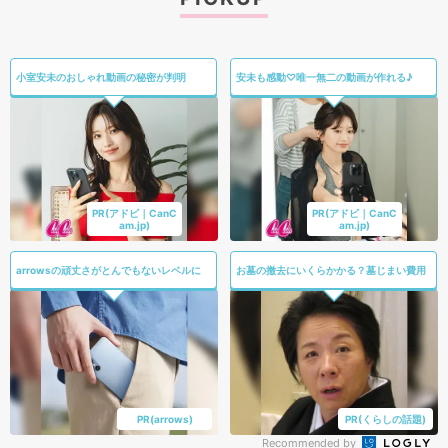
小室安未のおしゃれ動画の秘密が判明
安未も感動♡唯一無二の動画が作れる♪
PR(アドビ｜CanC
PR(アドビ｜CanC
am.jp)
am.jp)
arrowsの頑丈さがとんでもないレベルに
お墓の撤去にいくらかかる？墓じまい費用
PR(arrows)
PR(くらしの話題)
Recommended by