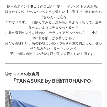
麻里絵ポイント●１０のロゴが可愛く、インパクト大のお酒。
焼きたてのクリームパンのような優しい甘い香りで、飲む前から
〝きゅん〟と心を
くすぐります。一口飲んでみると房からぷちぷち千切って、皮を
食べないようにチュルっと食べた
小粒の葡萄のような味わい。デラウェアだったかしら…。小さい
中に甘さ酸っぱさ香りがあり
何だか美味しい。あの心地よい食べづらさも魅力的だった。せっ
せと飲みたい、食べたいと思う
子供の頃の懐かしい感覚を呼び覚ます愛おしいお酒です。
◎オススメの飲食店
「TANASUKE by BI酒TROHANPO」