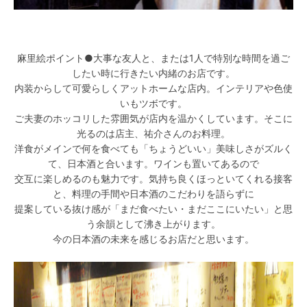
麻里絵ポイント●大事な友人と、または1人で特別な時間を過ご
したい時に行きたい内緒のお店です。
内装からして可愛らしくアットホームな店内。インテリアや色使
いもツボです。
ご夫妻のホッコリした雰囲気が店内を温かくしています。そこに
光るのは店主、祐介さんのお料理。
洋食がメインで何を食べても「ちょうどいい」美味しさがズルく
て、日本酒と合います。ワインも置いてあるので
交互に楽しめるのも魅力です。気持ち良くほっといてくれる接客
と、料理の手間や日本酒のこだわりを語らずに
提案している抜け感が「まだ食べたい・まだここにいたい」と思
う余韻として沸き上がります。
今の日本酒の未来を感じるお店だと思います。