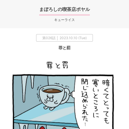
まぼろしの喫茶店ポヤル
キューライス
第026話 │ 2023.10.10 (Tue)
罪と罰