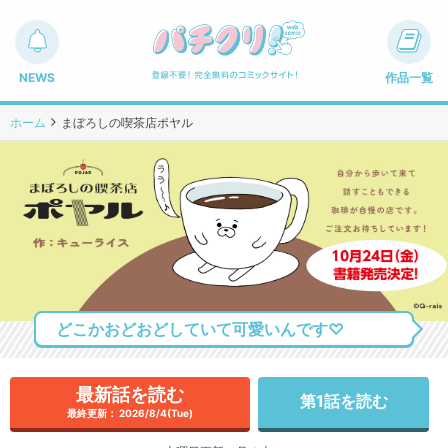
NEWS
作品一覧
ホーム
まぼろしの喫茶店ポヤル
どこかおどおどしていて可愛いんです♡
最新話を読む
第1話を読む
最終更新： 2026/8/4(Tue)