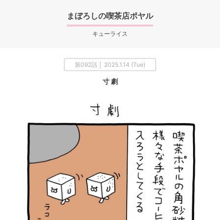
まぼろしの喫茶店ポヤル
キューライス
第092話 │ 2025.1.14 (Tue)
寸 劇