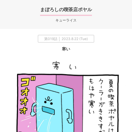
まぼろしの喫茶店ポヤル
キューライス
第019話 │ 2023.8.22 (Tue)
寒い