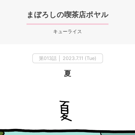
まぼろしの喫茶店ポヤル
キューライス
第013話 │ 2023.7.11 (Tue)
夏