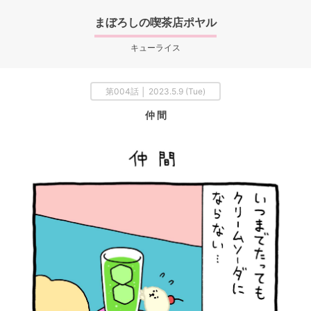
まぼろしの喫茶店ポヤル
キューライス
第004話 │ 2023.5.9 (Tue)
仲 間