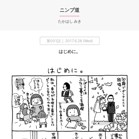
ニンプ道
たかはし みき
第001話 │ 2017.6.28 (Wed)
はじめに。