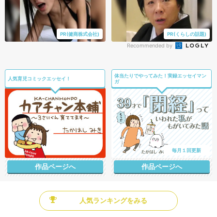
PR(健商株式会社)
PR(くらしの話題)
Recommended by
体当たりでやってみた！実録エッセイマン
人気育児コミックエッセイ！
ガ
毎月１回更新
作品ページへ
作品ページへ
人気ランキングをみる