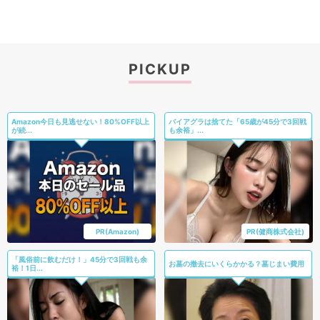
PICKUP
Amazon今日も見逃せない！80%OFF以上
バイアグラは捨てた「65歳が45分で3回戦
が続...
も余裕」...
PR(Amazon)
PR(健商株式会社)
「風俗前に飲むだけ！」45分で3回戦も余
お墓の撤去にいくらかかる？墓じまい費用
裕！1日...