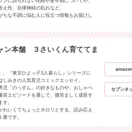
プンに語られない閉経や更年期についてや、
冷え性、自律神経の乱れなど、
がちな不調に悩む人に役立つ情報もお届けし
ャン本舗 ３さいくん育ててま
amaz
』、『東京ひよっ子3人暮らし』シリーズに
はしみきの人気育児コミックエッセイ。
男児「のっすん」の好きなものや、おしゃべ
セブンネ
爆笑エピソードを通して、微笑ましく成長す
ます。
かわいくてちょっとホロリとする、読み応え
１冊です。