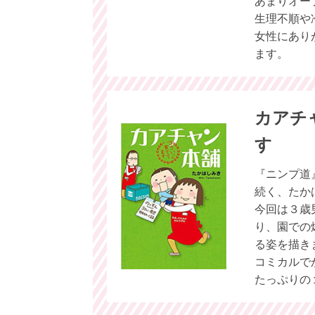
あまりオー
生理不順や
女性にあり
ます。
カアチ
す
『ニンプ道
続く、たか
今回は３歳
り、園での
る姿を描き
コミカルで
たっぷりの