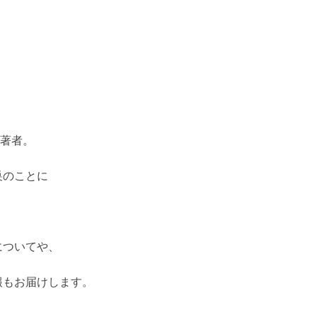
た著者。
巣のことに
についてや、
報もお届けします。