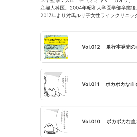
医学監修：大山 香（オオヤマ カオリ）
産婦人科医。2004年昭和大学医学部卒業
2017年より対馬ルリ子女性ライフクリニッ
Vol.012 単行本発売
Vol.011 ポカポカ
Vol.010 ポカポカ