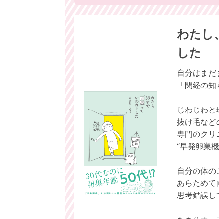
わたし
した
自分はまだ
「閉経の知
じわじわと
抜け毛など
専門のクリ
“早発卵巣
自分の体の
あらためて
思考錯誤し