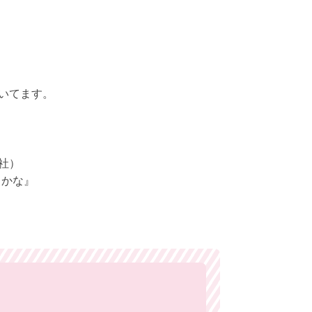
いてます。
。
社）
るかな』