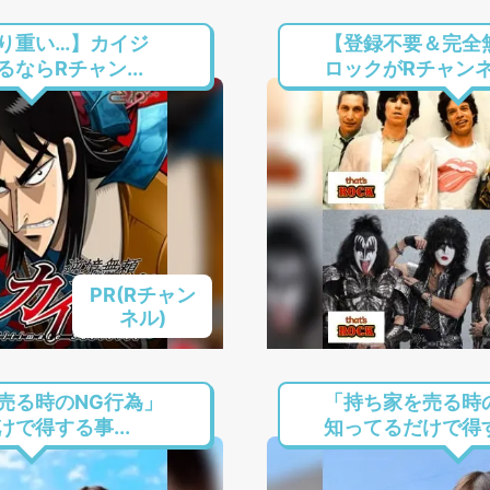
り重い…】カイジ
【登録不要＆完全
ならRチャン...
ロックがRチャンネル
PR(Rチャン
ネル)
売る時のNG行為」
「持ち家を売る時
で得する事...
知ってるだけで得す