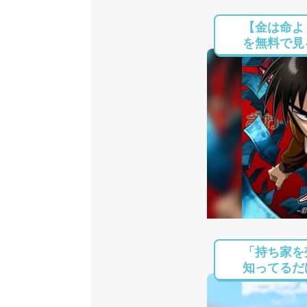
【金は命よ
を無料で見る
「持ち家を
知ってるだけ