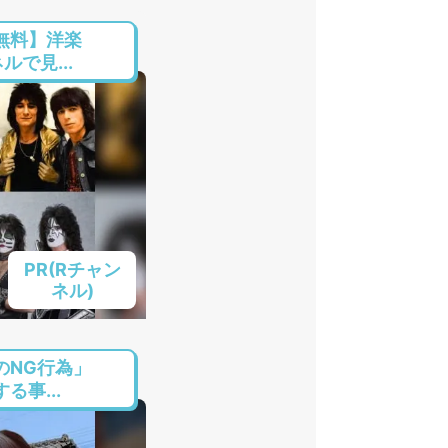
無料】洋楽
で見...
PR(Rチャン
ネル)
のNG行為」
る事...