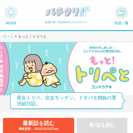
NEWS
作品一覧
ホーム
もっと！トリペと
長女トリペ、次女モッチン。ドタバタ姉妹の育
児絵日記。
最新話を読む
第1話を読む
最終更新： 2022/12/13(Tue)