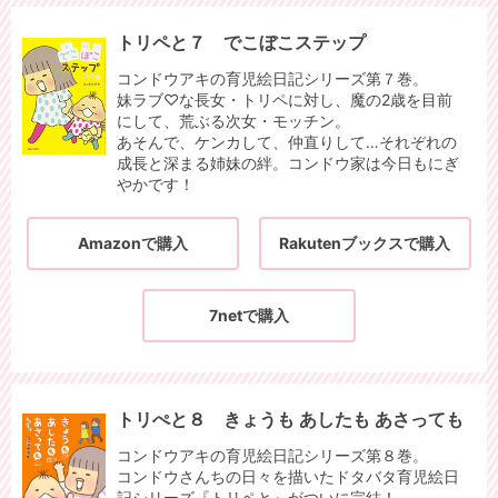
トリペと７ でこぼこステップ
コンドウアキの育児絵日記シリーズ第７巻。
妹ラブ♡な長女・トリペに対し、魔の2歳を目前
にして、荒ぶる次女・モッチン。
あそんで、ケンカして、仲直りして…それぞれの
成長と深まる姉妹の絆。コンドウ家は今日もにぎ
やかです！
Amazonで購入
Rakutenブックスで購入
7netで購入
トリぺと８ きょうも あしたも あさっても
コンドウアキの育児絵日記シリーズ第８巻。
コンドウさんちの日々を描いたドタバタ育児絵日
記シリーズ『トリペと』がついに完結！