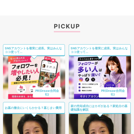
PICKUP
SNSアカウントを着実に成長。実はみんな
SNSアカウントを着実に成長。実はみんな
ココ使って...
ココ使って...
PR(Dreaw合同会
PR(Dreaw合同会
社)
社)
家の売却成功にはカギがある？家処分の基
お墓の撤去にいくらかかる？墓じまい費用
礎知識を解説