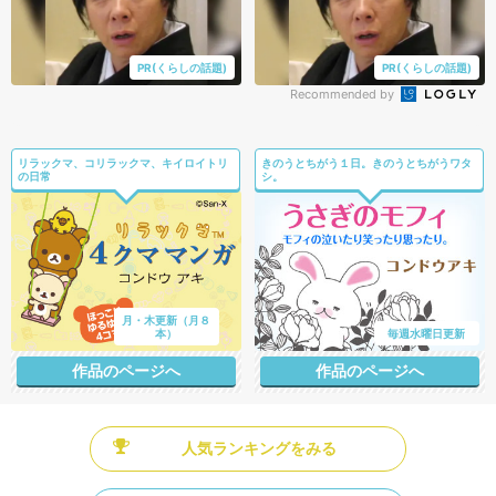
PR(くらしの話題)
PR(くらしの話題)
Recommended by
リラックマ、コリラックマ、キイロイトリ
きのうとちがう１日。きのうとちがうワタ
の日常
シ。
月・木更新（月８
本）
毎週水曜日更新
作品のページへ
作品のページへ
人気ランキングをみる