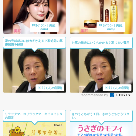
PR(ゲラン｜美的.
PR(ゲラン｜美的.
com)
com)
家の売却成功にはカギがある？家処分の基
お墓の撤去にいくらかかる？墓じまい費用
礎知識を解説
PR(くらしの話題)
PR(くらしの話題)
Recommended by
リラックマ、コリラックマ、キイロイトリ
きのうとちがう１日。きのうとちがうワタ
の日常
シ。