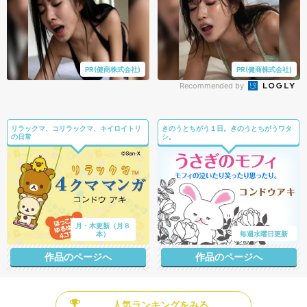
PR(健商株式会社)
PR(健商株式会社)
Recommended by
リラックマ、コリラックマ、キイロイトリ
きのうとちがう１日。きのうとちがうワタ
の日常
シ。
月・木更新（月８
本）
毎週水曜日更新
作品のページへ
作品のページへ
人気ランキングをみる