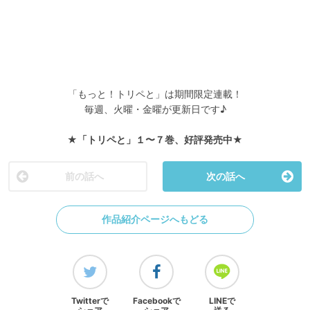
「もっと！トリペと」は期間限定連載！
毎週、火曜・金曜が更新日です♪
★「トリペと」１〜７巻、好評発売中★
前の話へ
次の話へ
作品紹介ページへもどる
Twitterで
Facebookで
LINEで