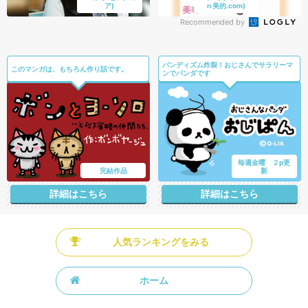
ア)
n 美的.com)
Recommended by
パンディズム炸裂！おじさんでサラリーマ
このマンガは、もちろん作り話です。
ンでパンダです
毎週金曜 ２p更
完結作品
新
詳細はこちら
詳細はこちら
人気ランキングをみる
ホーム