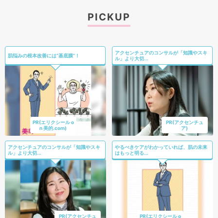
PICKUP
アクセンチュアのコンサルが「知識やスキ
肌悩みの根本改善には“基底膜”！
ル」より大切...
PR(エリクシール o
PR(アクセンチュ
n 美的.com)
ア)
アクセンチュアのコンサルが「知識やスキ
やるべきケアがわかっていれば、肌の未来
ル」より大切...
はもっと明る...
PR(アクセンチュ
PR(エリクシール o