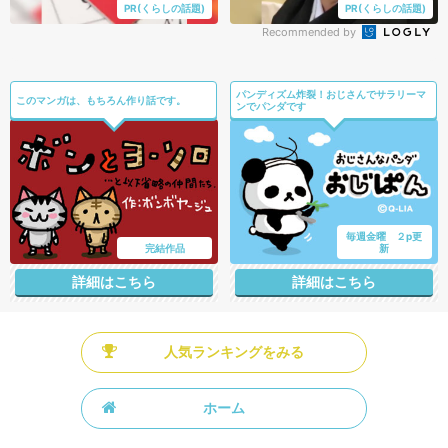
PR(くらしの話題)
PR(くらしの話題)
Recommended by
パンディズム炸裂！おじさんでサラリーマ
このマンガは、もちろん作り話です。
ンでパンダです
毎週金曜 ２p更
完結作品
新
詳細はこちら
詳細はこちら
人気ランキングをみる
ホーム