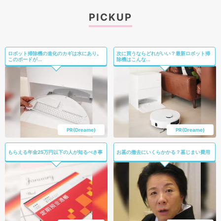
PICKUP
ロボット掃除機の進化のカギは水にあり。
次に買うならどれがいい？最新ロボット掃
このボードが...
除機はこんな...
PR(Dreame)
PR(Dreame)
もらえる年金25万円以下の人が知るべき事
お墓の撤去にいくらかかる？墓じまい費用