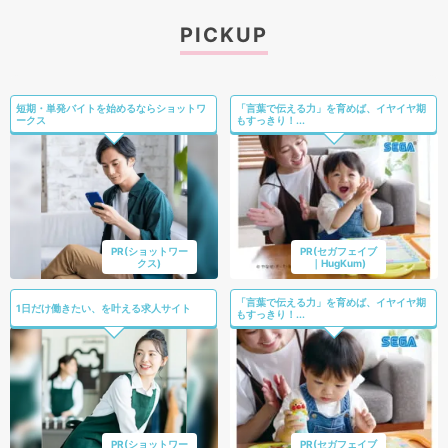
PICKUP
短期・単発バイトを始めるならショットワ
「言葉で伝える力」を育めば、イヤイヤ期
ークス
もすっきり！...
PR(ショットワー
PR(セガフェイブ
クス)
｜HugKum)
「言葉で伝える力」を育めば、イヤイヤ期
1日だけ働きたい、を叶える求人サイト
もすっきり！...
PR(ショットワー
PR(セガフェイブ