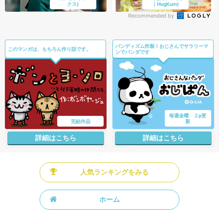
クス)
｜HugKum)
Recommended by
パンディズム炸裂！おじさんでサラリーマ
このマンガは、もちろん作り話です。
ンでパンダです
毎週金曜 ２p更
完結作品
新
詳細はこちら
詳細はこちら
人気ランキングをみる
ホーム