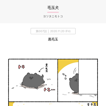
毛玉犬
ヨツタニモトコ
第007話 │ 2020.11.20 (Fri)
黒毛玉