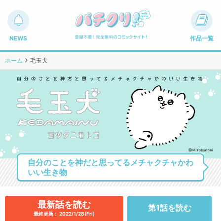
NEWS
作品一覧
ホーム
毛玉犬
自分のことを神だと思ってるメチャクチャかわ
いい生き物
最新話を読む
第1話を読む
最終更新： 2022/1/28(Fri)