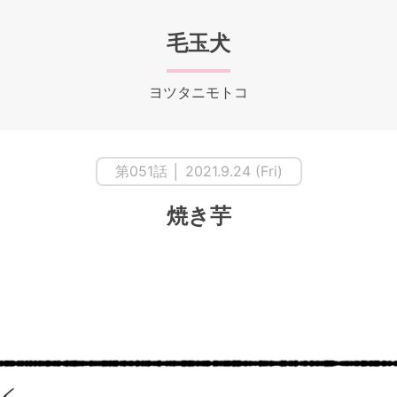
毛玉犬
ヨツタニモトコ
第051話 │ 2021.9.24 (Fri)
焼き芋