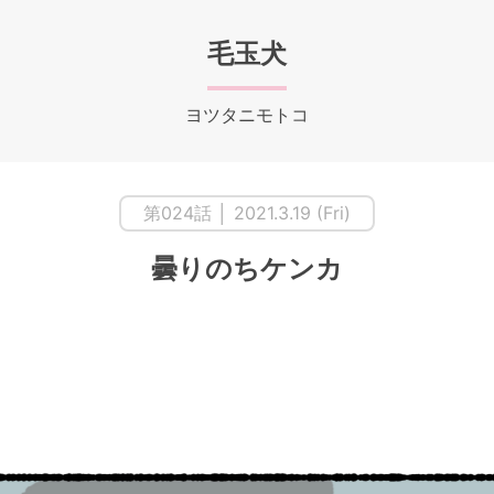
毛玉犬
ヨツタニモトコ
第024話 │ 2021.3.19 (Fri)
曇りのちケンカ