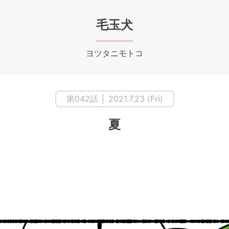
毛玉犬
ヨツタニモトコ
第042話 │ 2021.7.23 (Fri)
夏