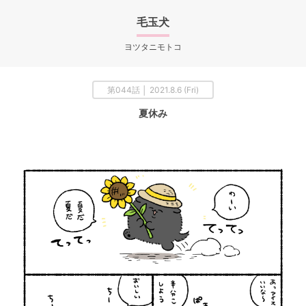
毛玉犬
ヨツタニモトコ
第044話 │ 2021.8.6 (Fri)
夏休み