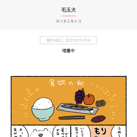
毛玉犬
ヨツタニモトコ
第054話 │ 2021.10.15 (Fri)
増量中