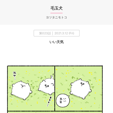
毛玉犬
ヨツタニモトコ
第023話 │ 2021.3.12 (Fri)
いい天気