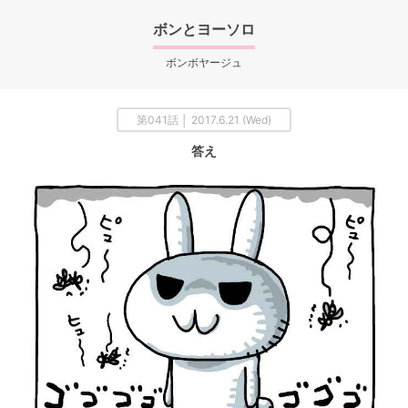
ボンとヨーソロ
ボンボヤージュ
第041話 │ 2017.6.21 (Wed)
答え